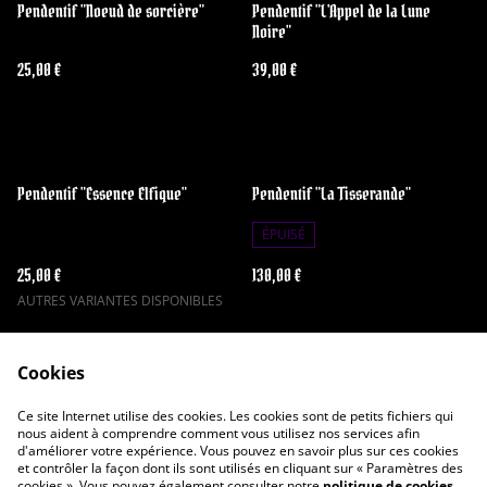
Pendentif "Noeud de sorcière"
Pendentif "L'Appel de la Lune
Noire"
25,00 €
39,00 €
Pendentif "Essence Elfique"
Pendentif "La Tisserande"
ÉPUISÉ
25,00 €
130,00 €
AUTRES VARIANTES DISPONIBLES
Cookies
Ce site Internet utilise des cookies. Les cookies sont de petits fichiers qui
nous aident à comprendre comment vous utilisez nos services afin
d'améliorer votre expérience. Vous pouvez en savoir plus sur ces cookies
et contrôler la façon dont ils sont utilisés en cliquant sur « Paramètres des
Contactez-nous
Conditions
cookies ». Vous pouvez également consulter notre
politique de cookies
.